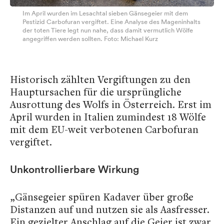
Im April wurden im Lesachtal sieben Gänsegeier mit dem
Pestizid Carbofuran vergiftet. Eine Analyse des Mageninhalts
der toten Tiere legt nun nahe, dass damit vermutlich Wölfe
angegriffen werden sollten. Foto: Michael Kurz
Historisch zählten Vergiftungen zu den
Hauptursachen für die ursprüngliche
Ausrottung des Wolfs in Österreich. Erst im
April wurden in Italien zumindest 18 Wölfe
mit dem EU-weit verbotenen Carbofuran
vergiftet.
Unkontrollierbare Wirkung
„Gänsegeier spüren Kadaver über große
Distanzen auf und nutzen sie als Aasfresser.
Ein gezielter Anschlag auf die Geier ist zwar