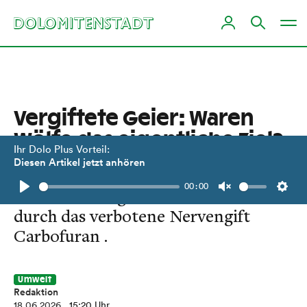
Vergiftete Geier: Waren
Wölfe das eigentliche Ziel?
Ihr Dolo Plus Vorteil:
Diesen Artikel jetzt anhören
Drei der toten Vögel hatten Rotwild-
00:00
Fleisch im Magen. Kollateralschaden
Play
Unmute
Setti
durch das verbotene Nervengift
Carbofuran .
Umwelt
Redaktion
18.06.2026
, 15:20 Uhr