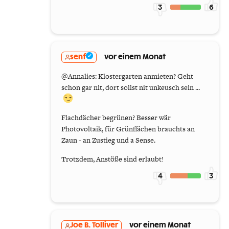
3
6
senf
vor einem Monat
@Annalies: Klostergarten anmieten? Geht
schon gar nit, dort sollst nit unkeusch sein ...
Flachdächer begrünen? Besser wär
Photovoltaik, für Grünflächen brauchts an
Zaun - an Zustieg und a Sense.
Trotzdem, Anstöße sind erlaubt!
4
3
Joe B. Tolliver
vor einem Monat