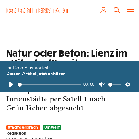
Natur oder Beton: Lienz im
„Hitzetest“ weit
Ihr Dolo Plus Vorteil:
abgeschlagen
Diesen Artikel jetzt anhören
00:00
Greenpeace hat 80 österreichische
Play
Unmute
Setti
Innenstädte per Satellit nach
Grünflächen abgesucht.
Stadtgespräch
Umwelt
Redaktion