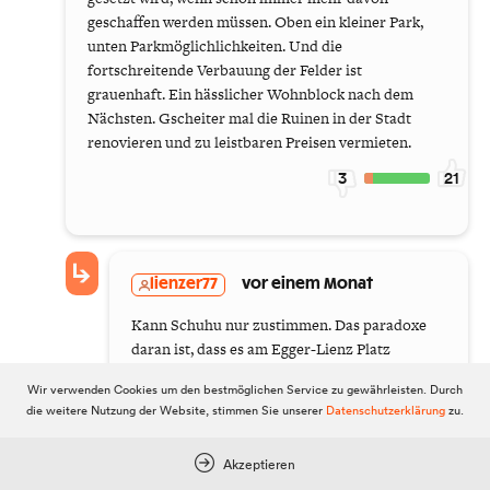
geschaffen werden müssen. Oben ein kleiner Park,
unten Parkmöglichlichkeiten. Und die
fortschreitende Verbauung der Felder ist
grauenhaft. Ein hässlicher Wohnblock nach dem
Nächsten. Gscheiter mal die Ruinen in der Stadt
renovieren und zu leistbaren Preisen vermieten.
3
21
lienzer77
vor einem Monat
Kann Schuhu nur zustimmen. Das paradoxe
daran ist, dass es am Egger-Lienz Platz
früher nicht nur mehr Grün, sondern auch
Wir verwenden Cookies um den bestmöglichen Service zu gewährleisten. Durch
noch einige Parkplätze gab. Die Hecke und
die weitere Nutzung der Website, stimmen Sie unserer
Datenschutzerklärung
zu.
Bäume mussten dann einem sozialistischen
Platz ala Nordkorea mit Flaggen weichen.
Akzeptieren
Und on Top wurde noch jede Menge Geld für