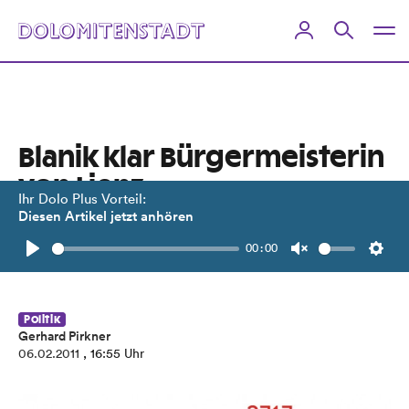
Blanik klar Bürgermeisterin
von Lienz
Ihr Dolo Plus Vorteil:
Diesen Artikel jetzt anhören
Die Sensation ist perfekt. Die Zahlen
00:00
zum Wahlabend.
Play
Unmute
Setti
Politik
Gerhard Pirkner
06.02.2011
, 16:55 Uhr