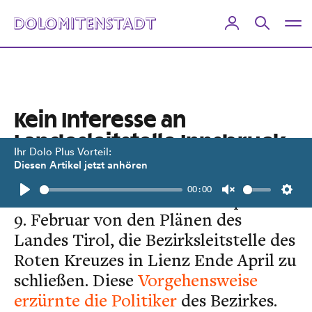
Kein Interesse an
Landesleitstelle Innsbruck
Ihr Dolo Plus Vorteil:
Diesen Artikel jetzt anhören
In einem Brief
erfuhren die
00:00
Osttiroler Gemeindeoberhäupter am
Play
Unmute
Setti
9. Februar von den Plänen des
Landes Tirol, die Bezirksleitstelle des
Roten Kreuzes in Lienz Ende April zu
schließen. Diese
Vorgehensweise
erzürnte die Politiker
des Bezirkes.