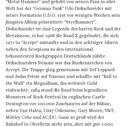
"Metal Hammer" und geliebt von seinen Fans in aller
Welt hat der "German Tank" Udo Dirkschneider mit
seiner Formation U.D.O. erst vor wenigen Wochen sein
jüngstes Album präsentiert: "Steelhammer".
Dirkschneider ist eine Legende des harten Rock und der
Metalszene, er hat 1968 die Band X gegründet, die sich
1971 in "Accept" umtaufte und in den achtziger Jahren
neben den Scorpions zu den international
bekanntesten Rockgruppen Deutschlands zählte.
Dirkschneiders Stimme war das Markenzeichen von
Accept. Die Truppe ging gemeinsam mit Def Leppard
und Judas Priest auf Tournee und schaffte mit "Ball to
the Wall" ein Megaalbum, das weltweit Gold
einbrachte. 1984 stand die Band beim legendären
Monsters-of-Rock-Festival im englischen Castle
Donington vor 100.000 Zuschauern auf der Bühne,
neben Van Halen, Ozzy Osbourne, Gary Moore, Y&T,
Mötley Crüe und AC/DC. Ganz so groß wird der
Bahnhof in Oberlienz nicht sein, aber mit gut 1.000