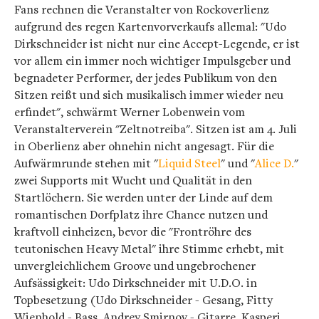
Fans rechnen die Veranstalter von Rockoverlienz
aufgrund des regen Kartenvorverkaufs allemal: "Udo
Dirkschneider ist nicht nur eine Accept-Legende, er ist
vor allem ein immer noch wichtiger Impulsgeber und
begnadeter Performer, der jedes Publikum von den
Sitzen reißt und sich musikalisch immer wieder neu
erfindet", schwärmt Werner Lobenwein vom
Veranstalterverein "Zeltnotreiba". Sitzen ist am 4. Juli
in Oberlienz aber ohnehin nicht angesagt. Für die
Aufwärmrunde stehen mit "
Liquid Steel
" und "
Alice D.
"
zwei Supports mit Wucht und Qualität in den
Startlöchern. Sie werden unter der Linde auf dem
romantischen Dorfplatz ihre Chance nutzen und
kraftvoll einheizen, bevor die "Frontröhre des
teutonischen Heavy Metal" ihre Stimme erhebt, mit
unvergleichlichem Groove und ungebrochener
Aufsässigkeit: Udo Dirkschneider mit U.D.O. in
Topbesetzung (Udo Dirkschneider - Gesang, Fitty
Wienhold - Bass, Andrey Smirnov - Gitarre, Kasperi