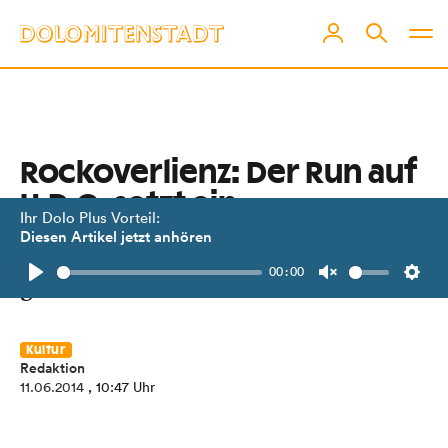
Rockoverlienz: Der Run auf
U.D.O. setzt ein
Ihr Dolo Plus Vorteil:
Diesen Artikel jetzt anhören
Am 4. Juli ab 17.30 Uhr steigt das
00:00
große Rockevent in Oberlienz.
Play
Unmute
Setti
Kultur
Redaktion
11.06.2014
, 10:47 Uhr