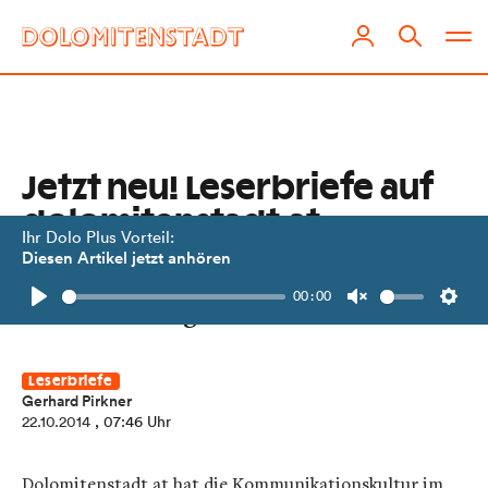
Jetzt neu! Leserbriefe auf
dolomitenstadt.at
Ihr Dolo Plus Vorteil:
Diesen Artikel jetzt anhören
Wir machen zum Thema, was
00:00
Osttirol bewegt. Schreiben Sie uns.
Play
Unmute
Setti
Leserbriefe
Gerhard Pirkner
22.10.2014
, 07:46 Uhr
Dolomitenstadt.at hat die Kommunikationskultur im