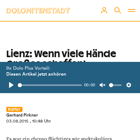
Lienz: Wenn viele Hände
Großes schaffen!
Ihr Dolo Plus Vorteil:
Diesen Artikel jetzt anhören
Ein spektakulärer Turmbau im
00:00
Video-Zeitraffer.
Play
Unmute
Setti
Kultur
Gerhard Pirkner
03.08.2015
, 10:48 Uhr
Es war ein ebenso flüchtiges wie spektakuläres