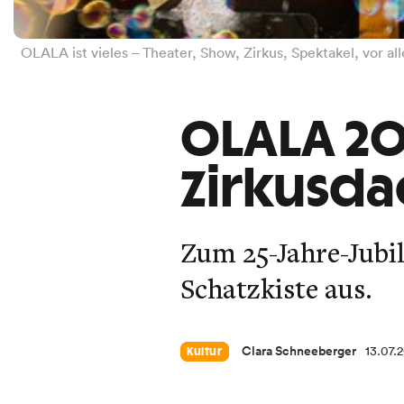
OLALA ist vieles – Theater, Show, Zirkus, Spektakel, vor 
OLALA 20
Zirkusda
Zum 25-Jahre-Jubi
Schatzkiste aus.
Clara Schneeberger
13.07.
Kultur