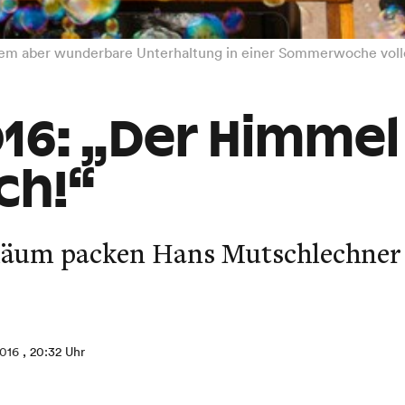
allem aber wunderbare Unterhaltung in einer Sommerwoche voll
16: „Der Himmel 
ch!“
läum packen Hans Mutschlechner 
2016
, 20:32 Uhr