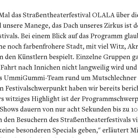
5. Mal das Straßentheaterfestival OLALA über 
d unsere Manege, das Dach unseres Zirkus ist 
stivals. Bei einem Blick auf das Programm gla
e noch farbenfrohere Stadt, mit viel Witz, A
n den Künstlern bespielt. Einzelne Gruppen ga
ie Fahrt nach Innichen nicht langweilig wird 
t das UmmiGummi-Team rund um Mutschlechner 
Festivalschwerpunkt haben wir bereits beric
ers witziges Highlight ist der Programmschwerp
n Shows dauern von nur acht Sekunden bis zu 1
n den Besuchern des Straßentheaterfestivals v
eine besonderen Specials geben," erläutert Mis