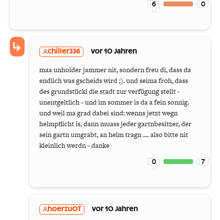
6
0
chiller336
vor 10 Jahren
maa unholder jammer nit, sondern freu di, dass da
endlich was gscheids wird ;). und seima froh, dass
des grundstückl die stadt zur verfügung stellt -
unentgeltlich - und im sommer is da a fein sonnig.
und weil ma grad dabei sind: wenns jetzt wegn
helmpflicht is, dann muass jeder gartnbesitzer, der
sein gartn umgrabt, an helm tragn .... also bitte nit
kleinlich werdn - danke
0
7
hoerzuOT
vor 10 Jahren