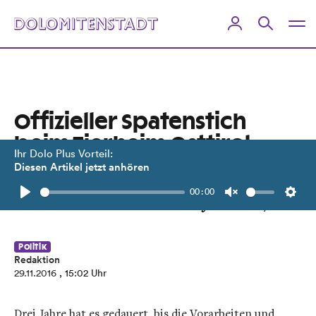
Offizieller Spatenstich
beim Tierheim Osttirol
Ihr Dolo Plus Vorteil:
Diesen Artikel jetzt anhören
Noch heuer soll der Bau stehen.
00:00
Inbetriebnahme im Frühjahr 2017.
Play
Unmute
Setti
Politik
Redaktion
29.11.2016
, 15:02 Uhr
Drei Jahre hat es gedauert, bis die Vorarbeiten und