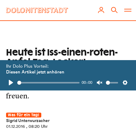
Heute ist Iss-einen-roten-
Apfel-Tag. Lecker!
Ihr Dolo Plus Vorteil:
Diesen Artikel jetzt anhören
Wer gerne Äpfel mag, kann sich ganz
00:00
besonders auf den 1. Dezember
Play
Unmute
Setti
freuen.
Was für ein Tag!
Sigrid Unterwurzacher
01.12.2016
, 08:20 Uhr