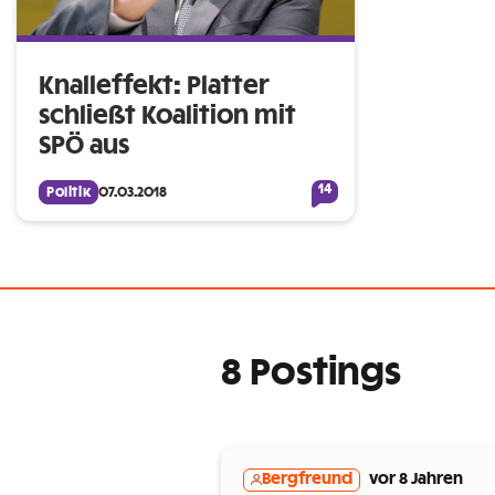
Knalleffekt: Platter
schließt Koalition mit
SPÖ aus
14
Politik
07.03.2018
8 Postings
Bergfreund
vor 8 Jahren