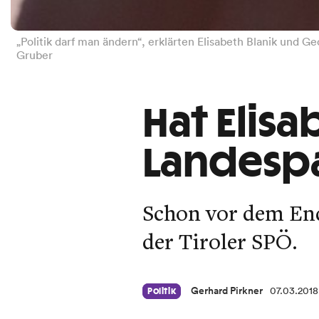
„Politik darf man ändern“, erklärten Elisabeth Blanik und G
Gruber
Hat Elisa
Landespa
Schon vor dem Ende
der Tiroler SPÖ.
Gerhard Pirkner
07.03.2018
Politik