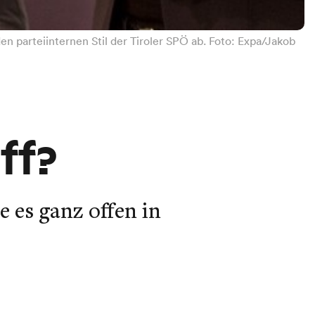
en parteiinternen Stil der Tiroler SPÖ ab. Foto: Expa/Jakob
ff?
 es ganz offen in