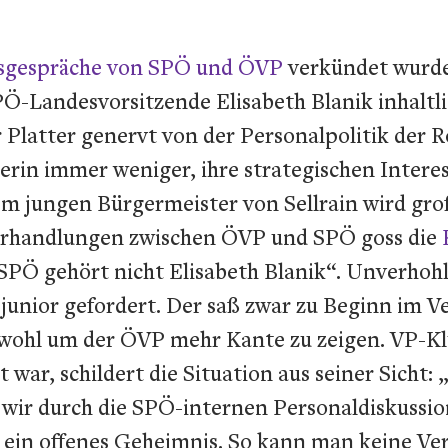
nsgespräche von SPÖ und ÖVP
verkündet wurde,
PÖ-Landesvorsitzende Elisabeth Blanik inhaltli
atter genervt von der Personalpolitik der Rot
in immer weniger, ihre strategischen Interess
em jungen Bürgermeister von Sellrain wird gro
Verhandlungen zwischen ÖVP und SPÖ goss die
 SPÖ gehört nicht Elisabeth Blanik“. Unverho
junior gefordert. Der saß zwar zu Beginn im 
, wohl um der ÖVP mehr Kante zu zeigen. VP-K
war, schildert die Situation aus seiner Sicht:
d wir durch die SPÖ-internen Personaldiskuss
rn ein offenes Geheimnis. So kann man keine V