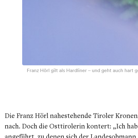
Franz Hörl gilt als Hardliner – und geht auch hart 
Die Franz Hörl nahestehende Tiroler Kronenz
nach. Doch die Osttirolerin kontert: „Ich ha
angeführt, zu denen sich der Landesobmann m