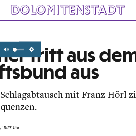
iner tritt aus de
Unmute
Settings
ftsbund aus
Schlagabtausch mit Franz Hörl zi
equenzen.
, 15:27 Uhr