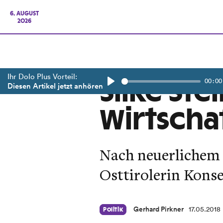
6. AUGUST
2026
Ihr Dolo Plus Vorteil:
00:00
Silke Ste
Diesen Artikel jetzt anhören
Play
Wirtscha
Nach neuerlichem 
Osttirolerin Kons
Gerhard Pirkner
17.05.2018
Politik