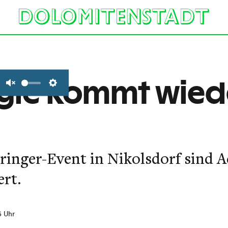
ogie kommt wied
Unmute
Settings
ringer-Event in Nikolsdorf sind 
ert.
5 Uhr