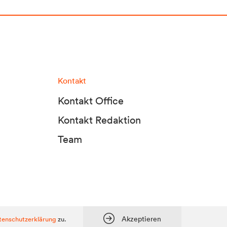
Kontakt
Kontakt Office
Kontakt Redaktion
Team
tadt Media KG, Dolomitenstraße 1 / 7. Stock, 9900 Lienz, Tel.:
04852 700500
Akzeptieren
tenschutzerklärung
zu.