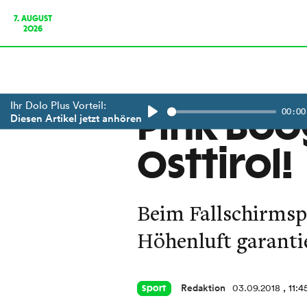
7. AUGUST
2026
Ihr Dolo Plus Vorteil:
00:00
Pink Bo
Diesen Artikel jetzt anhören
Play
Osttirol!
Beim Fallschirmsp
Höhenluft garanti
Redaktion
03.09.2018
, 11:4
Sport