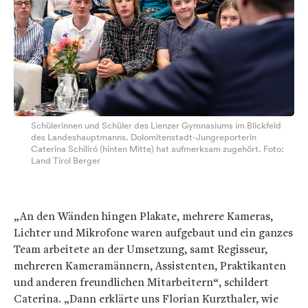
Schülerinnen und Schüler des Lienzer Gymnasiums im Blickfeld
des Landeshauptmanns. Dolomitenstadt-Jungreporterin
Caterina Schiliró (hinten Mitte) hat aufmerksam zugehört. Foto:
Land Tirol Berger
„An den Wänden hingen Plakate, mehrere Kameras,
Lichter und Mikrofone waren aufgebaut und ein ganzes
Team arbeitete an der Umsetzung, samt Regisseur,
mehreren Kameramännern, Assistenten, Praktikanten
und anderen freundlichen Mitarbeitern“, schildert
Caterina. „Dann erklärte uns Florian Kurzthaler, wie