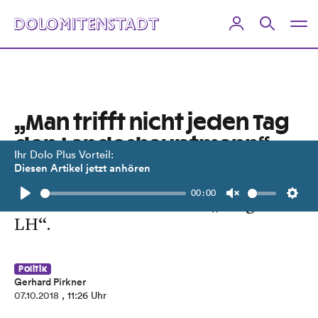
„Man trifft nicht jeden Tag
den Landeshauptmann“
Ihr Dolo Plus Vorteil:
Diesen Artikel jetzt anhören
So erlebte Caterina Schiliró das vom
00:00
Land inszenierte Format „Frag den
Play
Unmute
Setti
LH“.
Politik
Gerhard Pirkner
07.10.2018
, 11:26 Uhr