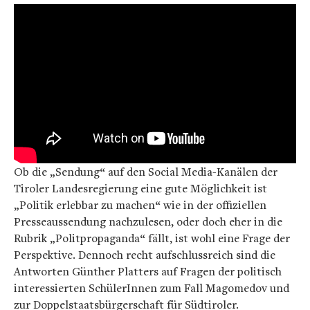
Ob die „Sendung“ auf den Social Media-Kanälen der
Tiroler Landesregierung eine gute Möglichkeit ist
„Politik erlebbar zu machen“ wie in der offiziellen
Presseaussendung nachzulesen, oder doch eher in die
Rubrik „Politpropaganda“ fällt, ist wohl eine Frage der
Perspektive. Dennoch recht aufschlussreich sind die
Antworten Günther Platters auf Fragen der politisch
interessierten SchülerInnen zum Fall Magomedov und
zur Doppelstaatsbürgerschaft für Südtiroler.