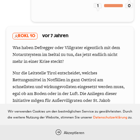
1
0
ROKL 10
vor 7 Jahren
Was haben Defregger oder Villgrater eigentlich mit dem
Notarztsystem im Iseltal zu tun, das jetzt endlich nicht
mehr in einer Krise steckt?
Nur die Leitstelle Tirol entscheidet, welches
Rettungsmittel in Notfällen in ganz Osttirol am
schnellsten und wirkungsvollsten eingesetzt werden muss,
egal ob am Boden oder in der Luft. Die Anliegen dieser
Initiative mögen für Außervillgraten oder St. Jakob
durchaus berechtigt sein und sind wahrscheinlich auch
Wir verwenden Cookies um den bestmöglichen Service zu gewährleisten. Durch
unterstützenswert. Eigentlich geht es dabei nur um den
die weitere Nutzung der Website, stimmen Sie unserer
Datenschutzerklärung
zu.
Wunsch nach einer rechtlichen Absicherung einer neuen
Organisationsform der Gebietskrankenkassenstelle in St.
Akzeptieren
Jakob mit fünf Ärzten, die sich dort in ihren Diensten