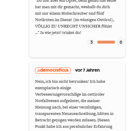
"​Du bist aber ein Opfer, denn genau das selbe
hat man mit dir gemacht, weshalb du dich
mit nur einem Hubschrauber und fünf
Notärzten im Dienst (im winzigen Osttirol),
VÖLLIG ZU UNRECHT UNSICHER fühlst
..." Ja wie jetzt? trinkst du?
3
0
democraticus
vor 7 Jahren
Nein, ich bin nicht betrunken! Ich habe
exemplarisch einige
Verbesserungsvorschläge im osttiroler
Notfallwesen aufgelistet, die meiner
Meinung nach, bei einer vernünfigen,
transparenten Neuausschreibung, hätten in
Betracht gezogen werden müssen. Diesen
Punkt habe ich aus persönlicher Erfahrung