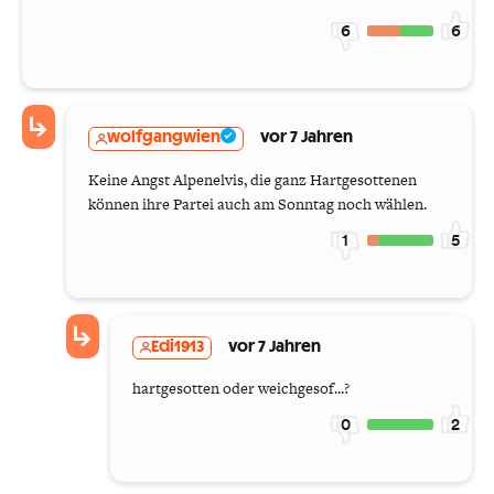
6
6
wolfgangwien
vor 7 Jahren
Keine Angst Alpenelvis, die ganz Hartgesottenen
können ihre Partei auch am Sonntag noch wählen.
1
5
Edi1913
vor 7 Jahren
hartgesotten oder weichgesof...?
0
2