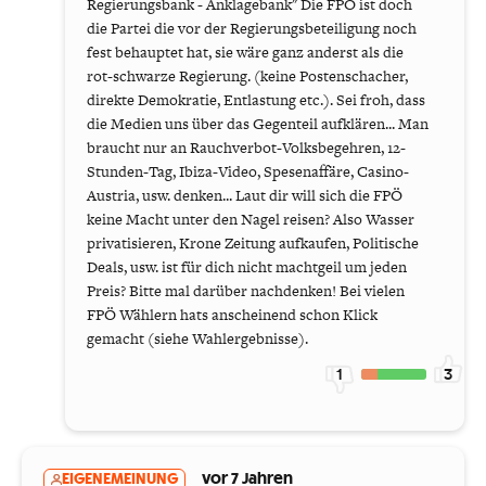
Regierungsbank - Anklagebank" Die FPÖ ist doch
die Partei die vor der Regierungsbeteiligung noch
fest behauptet hat, sie wäre ganz anderst als die
rot-schwarze Regierung. (keine Postenschacher,
direkte Demokratie, Entlastung etc.). Sei froh, dass
die Medien uns über das Gegenteil aufklären... Man
braucht nur an Rauchverbot-Volksbegehren, 12-
Stunden-Tag, Ibiza-Video, Spesenaffäre, Casino-
Austria, usw. denken... Laut dir will sich die FPÖ
keine Macht unter den Nagel reisen? Also Wasser
privatisieren, Krone Zeitung aufkaufen, Politische
Deals, usw. ist für dich nicht machtgeil um jeden
Preis? Bitte mal darüber nachdenken! Bei vielen
FPÖ Wählern hats anscheinend schon Klick
gemacht (siehe Wahlergebnisse).
1
3
EIGENEMEINUNG
vor 7 Jahren