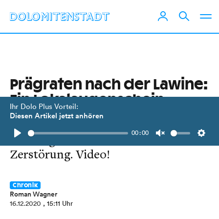
Prägraten nach der Lawine:
Ein Lokalaugenschein
Ihr Dolo Plus Vorteil:
Diesen Artikel jetzt anhören
Klaus Kirchmair ist selbst betroffen
00:00
und zeigt das Ausmaß der
Play
Unmute
Setti
Zerstörung. Video!
Chronik
Roman Wagner
16.12.2020
, 15:11 Uhr