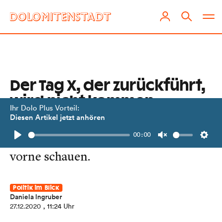
Der Tag X, der zurückführt,
wird nicht kommen
Ihr Dolo Plus Vorteil:
Diesen Artikel jetzt anhören
Statt eines traurigen
00:00
Jahresrückblicks sollten wir nach
Play
Unmute
Setti
vorne schauen.
Politik im Blick
Daniela Ingruber
27.12.2020
, 11:24 Uhr