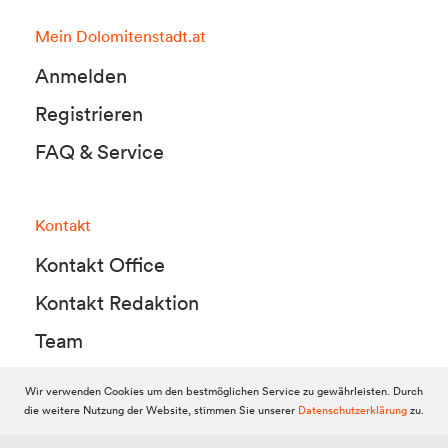
Mein Dolomitenstadt.at
Anmelden
Registrieren
FAQ & Service
Kontakt
Kontakt Office
Kontakt Redaktion
Team
Wir verwenden Cookies um den bestmöglichen Service zu gewährleisten. Durch
die weitere Nutzung der Website, stimmen Sie unserer
Datenschutzerklärung
zu.
© 2010-2026 Dolomitenstadt.at
Dolomitenstadt Media KG, Dolomitenstraße 1 / 7. Stock, 9900 Lienz,