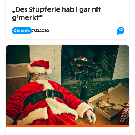
„Des Stupferle hab i gar nit
g’merkt“
19
Chronik
27.12.2020