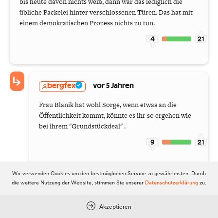
bis heute davon nichts weiß, dann war das lediglich die
übliche Packelei hinter verschlossenen Türen. Das hat mit
einem demokratischen Prozess nichts zu tun.
4
21
bergfex
vor 5 Jahren
Frau Blanik hat wohl Sorge, wenn etwas an die
Öffentlichkeit kommt, könnte es ihr so ergehen wie
bei ihrem "Grundstückdeal" .
9
21
Wir verwenden Cookies um den bestmöglichen Service zu gewährleisten. Durch
die weitere Nutzung der Website, stimmen Sie unserer
Datenschutzerklärung
zu.
Nachdenker
vor 5 Jahren
Akzeptieren
@bergfex, haben Sie endlich wieder etwas