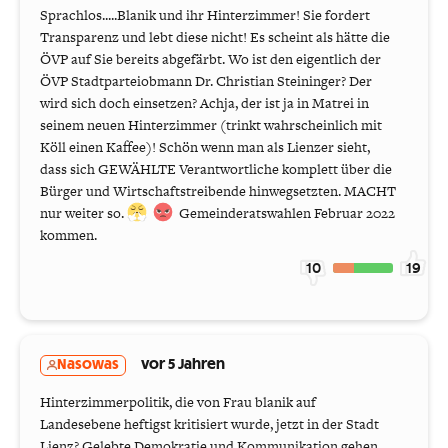
Sprachlos.....Blanik und ihr Hinterzimmer! Sie fordert
Transparenz und lebt diese nicht! Es scheint als hätte die
ÖVP auf Sie bereits abgefärbt. Wo ist den eigentlich der
ÖVP Stadtparteiobmann Dr. Christian Steininger? Der
wird sich doch einsetzen? Achja, der ist ja in Matrei in
seinem neuen Hinterzimmer (trinkt wahrscheinlich mit
Köll einen Kaffee)! Schön wenn man als Lienzer sieht,
dass sich GEWÄHLTE Verantwortliche komplett über die
Bürger und Wirtschaftstreibende hinwegsetzten. MACHT
nur weiter so.
Gemeinderatswahlen Februar 2022
kommen.
10
19
Nasowas
vor 5 Jahren
Hinterzimmerpolitik, die von Frau blanik auf
Landesebene heftigst kritisiert wurde, jetzt in der Stadt
Lienz? Gelebte Demokratie und Kommunikation gehen