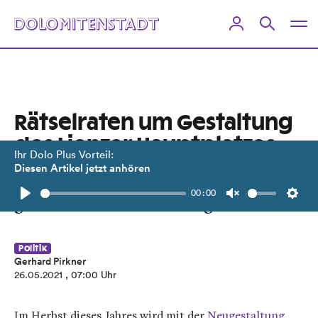
Rätselraten um Gestaltung
des Lienzer Hauptplatzes
Ihr Dolo Plus Vorteil:
Diesen Artikel jetzt anhören
Mehrere Veranstalter fragen: Werden
00:00
größere Events noch möglich sein?
Play
Unmute
Setti
Politik
Gerhard Pirkner
26.05.2021
, 07:00 Uhr
Im Herbst dieses Jahres wird mit der
Neugestaltung