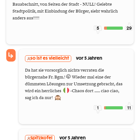
Bauabschnitt, von Seiten der Stadt - NULL! Gelebte
Stadtpolitik, mit Einbindung der Bürger, sieht wahrlich
anders aus!!!!!
5
29
so ist es vielleicht
vor 5 Jahren
Da hat sie vorsorglich nichts verraten die
bürgernahe Fr. Bgm.! 🤭 Wieder mal eine der
dümmsten Lösungen zur Umsetzung gebracht, das
wird ein herrliches
-Chaos dort ...... ciao ciao,
sag ich da nur!
1
11
Spitzkofel
vor 5 Jahren