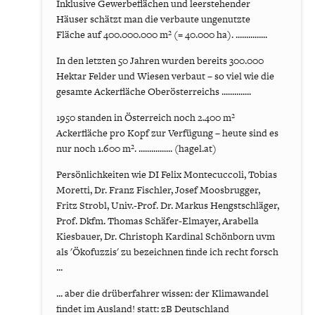
Inklusive Gewerbeflächen und leerstehender
Häuser schätzt man die verbaute ungenutzte
Fläche auf 400.000.000 m² (= 40.000 ha). ...............
In den letzten 50 Jahren wurden bereits 300.000
Hektar Felder und Wiesen verbaut – so viel wie die
gesamte Ackerfläche Oberösterreichs ..............
1950 standen in Österreich noch 2.400 m²
Ackerfläche pro Kopf zur Verfügung – heute sind es
nur noch 1.600 m². ................ (hagel.at)
Persönlichkeiten wie DI Felix Montecuccoli, Tobias
Moretti, Dr. Franz Fischler, Josef Moosbrugger,
Fritz Strobl, Univ.-Prof. Dr. Markus Hengstschläger,
Prof. Dkfm. Thomas Schäfer-Elmayer, Arabella
Kiesbauer, Dr. Christoph Kardinal Schönborn uvm
als 'Ökofuzzis' zu bezeichnen finde ich recht forsch
...
... aber die drüberfahrer wissen: der Klimawandel
findet im Ausland! statt: zB Deutschland