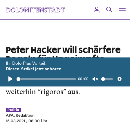
Peter Hacker will schärfere
Regeln für Ungeimpfte
Ihr Dolo Plus Vorteil:
Diesen Artikel jetzt anhören
Kostenpflichtiges PCR-Testen
00:00
schließt der Wiener Stadtrat
Play
Unmute
Setti
weiterhin "rigoros" aus.
Politik
APA, Redaktion
15.08.2021
, 08:00 Uhr