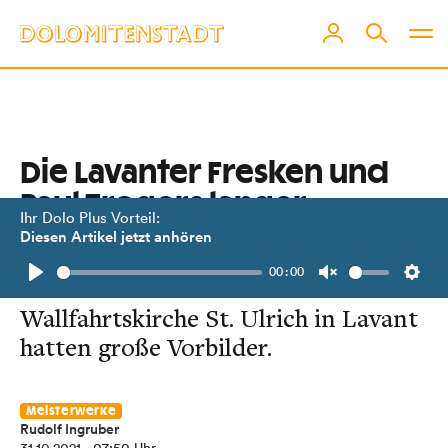
Die Lavanter Fresken und
Paul Trogers langer
Ihr Dolo Plus Vorteil:
Schatten
Diesen Artikel jetzt anhören
00:00
Die Freskenkünstler der
Play
Unmute
Setti
Wallfahrtskirche St. Ulrich in Lavant
hatten große Vorbilder.
Meisterwerke
Rudolf Ingruber