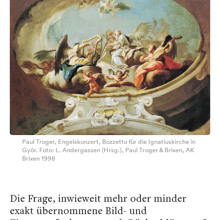
Paul Troger, Engelskonzert, Bozzetto für die Ignatiuskirche in
Györ. Foto: L. Andergassen (Hrsg.), Paul Troger & Brixen, AK
Brixen 1998
Die Frage, inwieweit mehr oder minder
exakt übernommene Bild- und