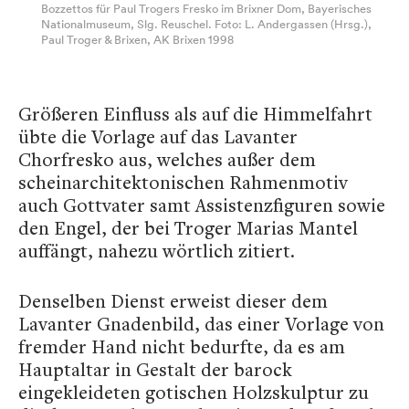
Bozzettos für Paul Trogers Fresko im Brixner Dom, Bayerisches
Nationalmuseum, Slg. Reuschel. Foto: L. Andergassen (Hrsg.),
Paul Troger & Brixen, AK Brixen 1998
Größeren Einfluss als auf die Himmelfahrt
übte die Vorlage auf das Lavanter
Chorfresko aus, welches außer dem
scheinarchitektonischen Rahmenmotiv
auch Gottvater samt Assistenzfiguren sowie
den Engel, der bei Troger Marias Mantel
auffängt, nahezu wörtlich zitiert.
Denselben Dienst erweist dieser dem
Lavanter Gnadenbild, das einer Vorlage von
fremder Hand nicht bedurfte, da es am
Hauptaltar in Gestalt der barock
eingekleideten gotischen Holzskulptur zu