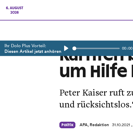
6. AUGUST
2026
Ihr Dolo Plus Vorteil:
00:00
Kärnten 
Diesen Artikel jetzt anhören
Play
um Hilfe
Peter Kaiser ruft 
und rücksichtslos.
APA, Redaktion
31.10.2021
Politik