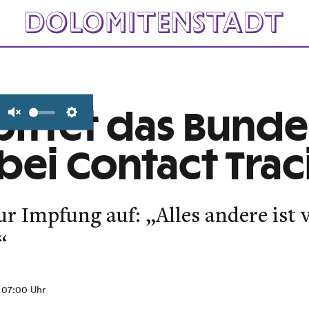
bittet das Bund
Unmute
Settings
 bei Contact Trac
zur Impfung auf: „Alles andere is
“
, 07:00 Uhr