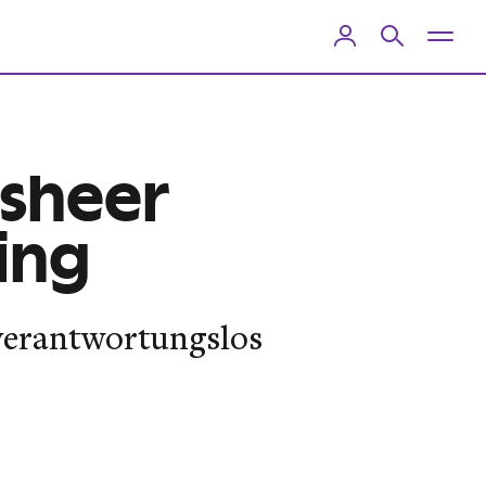
esheer
ing
t verantwortungslos