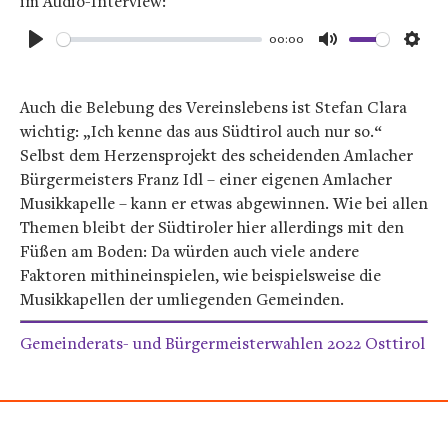
im Audio-Interview:
00:00
Play
Mute
Sett
Auch die Belebung des Vereinslebens ist Stefan Clara
wichtig: „Ich kenne das aus Südtirol auch nur so.“
Selbst dem Herzensprojekt des scheidenden Amlacher
Bürgermeisters Franz Idl – einer eigenen Amlacher
Musikkapelle – kann er etwas abgewinnen. Wie bei allen
Themen bleibt der Südtiroler hier allerdings mit den
Füßen am Boden: Da würden auch viele andere
Faktoren mithineinspielen, wie beispielsweise die
Musikkapellen der umliegenden Gemeinden.
Gemeinderats- und Bürgermeisterwahlen 2022 Osttirol