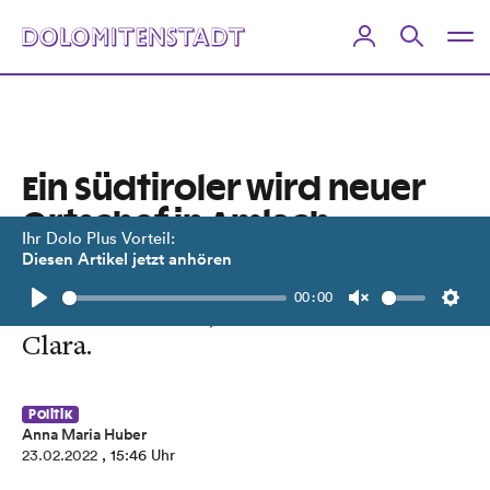
Ein Südtiroler wird neuer
Ortschef in Amlach
Ihr Dolo Plus Vorteil:
Diesen Artikel jetzt anhören
Dass man sich auch als "Auswärtiger"
00:00
etablieren kann, beweist Stefan
Play
Unmute
Setti
Clara.
Politik
Anna Maria Huber
23.02.2022
, 15:46 Uhr