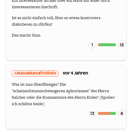
Ein interessanter Artikel über ein Haus mit einer noch
interessanteren Inschrift.
Ist es nicht einfach toll, über so etwas kontrovers
diskutieren zu dürfen?
Das macht Sinn.
1
12
HussaHussaTrollolo
vor 4 Jahren
Was ist nun überflüssiger? Die
"scheinsubstanzschwangeren Aphorismen" des Herrn
Salcher oder die Kommentare des Herrn Kules? (Spoiler:
ich schätze beide)
13
6