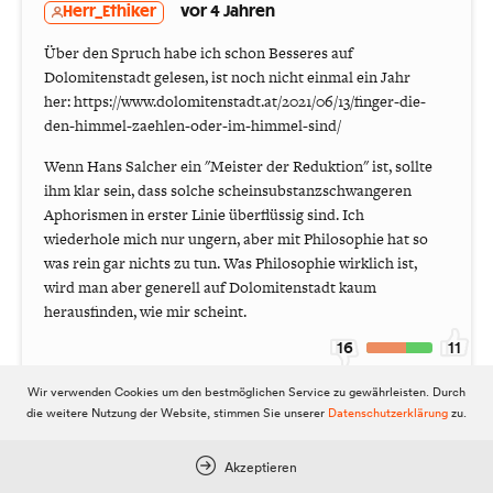
Herr_Ethiker
vor 4 Jahren
Über den Spruch habe ich schon Besseres auf
Dolomitenstadt gelesen, ist noch nicht einmal ein Jahr
her: https://www.dolomitenstadt.at/2021/06/13/finger-die-
den-himmel-zaehlen-oder-im-himmel-sind/
Wenn Hans Salcher ein "Meister der Reduktion" ist, sollte
ihm klar sein, dass solche scheinsubstanzschwangeren
Aphorismen in erster Linie überflüssig sind. Ich
wiederhole mich nur ungern, aber mit Philosophie hat so
was rein gar nichts zu tun. Was Philosophie wirklich ist,
wird man aber generell auf Dolomitenstadt kaum
herausfinden, wie mir scheint.
16
11
Wir verwenden Cookies um den bestmöglichen Service zu gewährleisten. Durch
die weitere Nutzung der Website, stimmen Sie unserer
Datenschutzerklärung
zu.
BettinaHuber
vor 4 Jahren
Akzeptieren