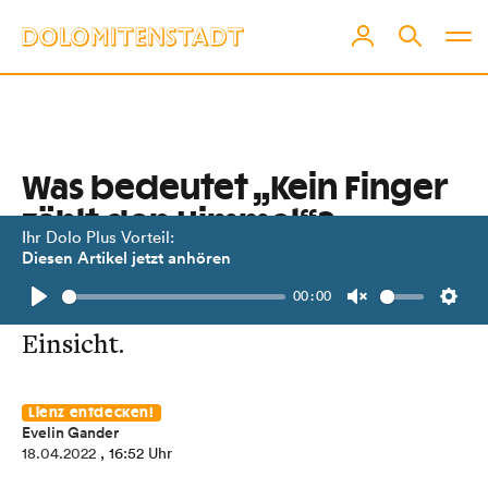
Was bedeutet „Kein Finger
zählt den Himmel“?
Ihr Dolo Plus Vorteil:
Diesen Artikel jetzt anhören
Auf den Spuren eines historischen
00:00
Bauwerks und einer künstlerischen
Play
Unmute
Setti
Einsicht.
Lienz entdecken!
Evelin Gander
18.04.2022
, 16:52 Uhr