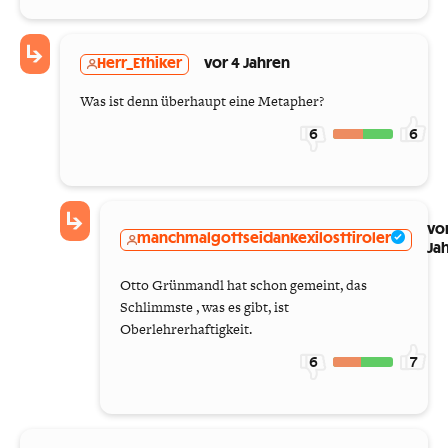
Herr_Ethiker
vor 4 Jahren
Was ist denn überhaupt eine Metapher?
6
6
vo
manchmalgottseidankexilosttiroler
Ja
Otto Grünmandl hat schon gemeint, das
Schlimmste , was es gibt, ist
Oberlehrerhaftigkeit.
6
7