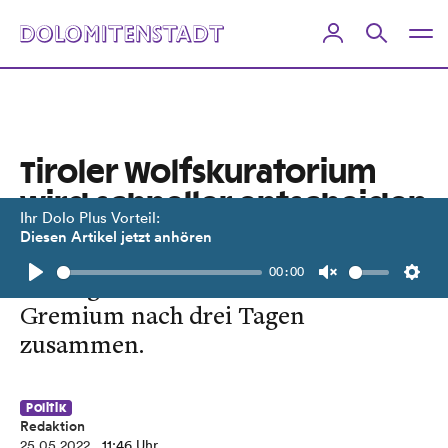
Tiroler Wolfskuratorium
wird schneller entscheiden
Ihr Dolo Plus Vorteil:
Diesen Artikel jetzt anhören
Fachkuratorium für Beutegreifer tagt
00:00
künftig sofort. Bisher kam das
Play
Unmute
Setti
Gremium nach drei Tagen
zusammen.
Politik
Redaktion
25.05.2022
, 11:46 Uhr