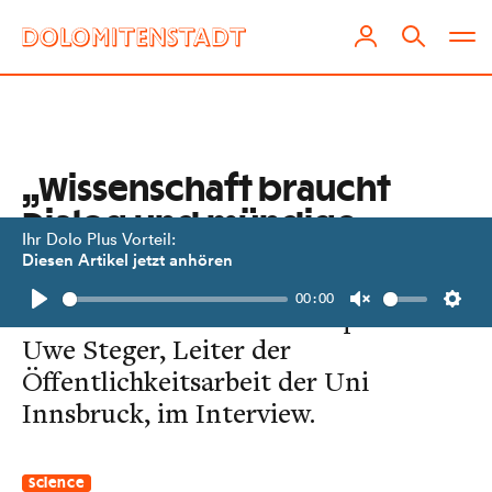
„Wissenschaft braucht
Dialog und mündige
Ihr Dolo Plus Vorteil:
Bürger“
Diesen Artikel jetzt anhören
00:00
Land der Wissenschaftsskeptiker?
Play
Unmute
Setti
Uwe Steger, Leiter der
Öffentlichkeitsarbeit der Uni
Innsbruck, im Interview.
Science