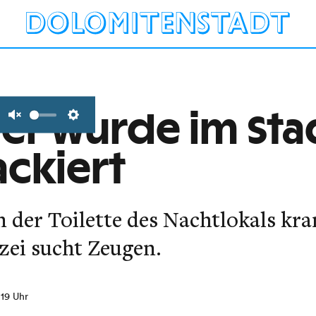
ger wurde im Sta
Unmute
Settings
ackiert
 der Toilette des Nachtlokals kr
izei sucht Zeugen.
:19 Uhr