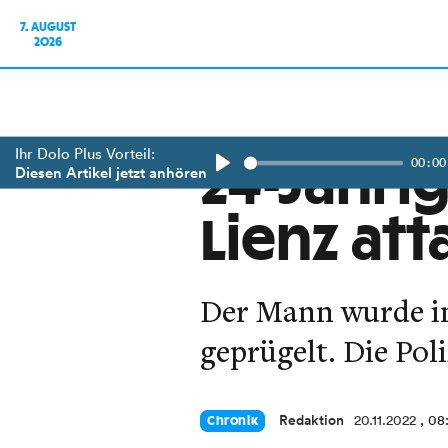
7. AUGUST
2026
Ihr Dolo Plus Vorteil:
00:00
24-Jähri
Diesen Artikel jetzt anhören
Play
Lienz att
Der Mann wurde in
geprügelt. Die Pol
Redaktion
20.11.2022
, 08
Chronik