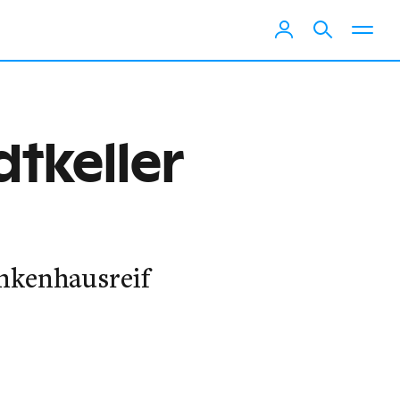
dtkeller
ankenhausreif