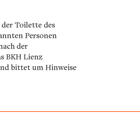
der Toilette des
annten Personen
nach der
as BKH Lienz
 und bittet um Hinweise