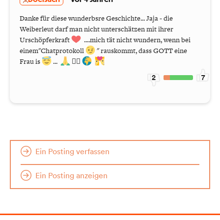
Doelsach
vor 4 Jahren
Danke für diese wunderbsre Geschichte... Jaja - die
Weiberleut darf man nicht unterschätzen mit ihrer
Urschöpferkraft
....mich tät nicht wundern, wenn bei
einem"Chatprotokoll
" rauskommt, dass GOTT eine
Frau is
...
🧚‍♂️
2
7
Ein Posting verfassen
Ein Posting anzeigen