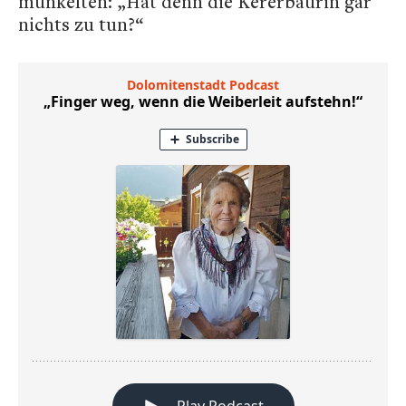
munkelten: „Hat denn die Kererbäurin gar
nichts zu tun?“