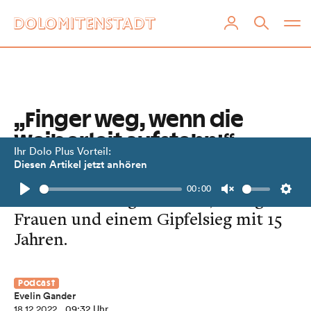
„Finger weg, wenn die
Weiberleit aufstehn!“
Ihr Dolo Plus Vorteil:
Diesen Artikel jetzt anhören
Die 92-jährige Marianne Gratz
00:00
erzählt von kargen Zeiten, mutigen
Play
Unmute
Setti
Frauen und einem Gipfelsieg mit 15
Jahren.
Podcast
Evelin Gander
18.12.2022
, 09:32 Uhr