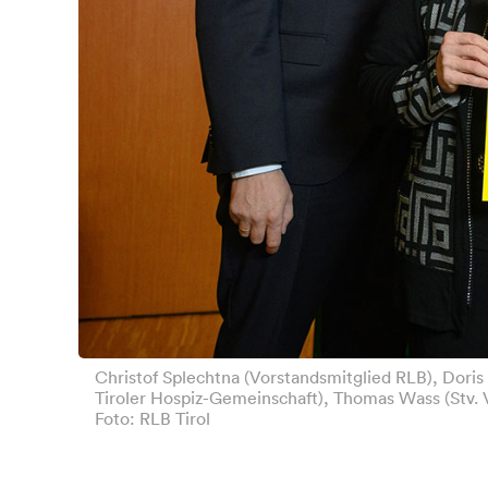
Christof Splechtna (Vorstandsmitglied RLB), Dori
Tiroler Hospiz-Gemeinschaft), Thomas Wass (Stv. 
Foto: RLB Tirol