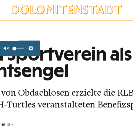
 Sportverein als
Unmute
Settings
htsengel
e von Obdachlosen erzielte die RL
Turtles veranstalteten Benefizsp
0:15 Uhr