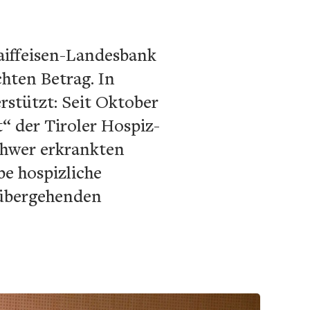
aiffeisen-Landesbank
chten Betrag. In
erstützt: Seit Oktober
“ der Tiroler Hospiz-
chwer erkrankten
e hospizliche
orübergehenden