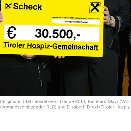
s Bergmann (Betriebsratsvorsitzende RLB), Reinhard Mayr (Vors
Vorstandsvorsitzender RLB) und Elisabeth Draxl (Tiroler Hospi