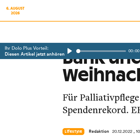
6. AUGUST
2026
Ihr Dolo Plus Vorteil:
00:00
Bank und
Diesen Artikel jetzt anhören
Play
Weihnac
Für Palliativpfleg
Spendenrekord. EH-
Redaktion
20.12.2022
, 1
Lifestyle