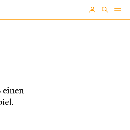
B einen
iel.