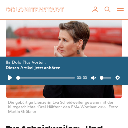
Ihr Dolo Plus Vorteil:
Diesen Artikel jetzt anhören
00:00
Play
Unmute
Setti
Die gebürtige Lienzerin Eva Scheidweiler gewann mit der
Kurzgeschichte "Drei Hälften" den FM4 Wortlaut 2022. Foto:
Martin Gröbner