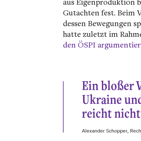
aus Eigenproduktion b
Gutachten fest. Beim 
dessen Bewegungen spi
hatte zuletzt im Rahm
den Ö
S
P
I argumentier
Ein bloßer V
Ukraine und
reicht nich
Alexander Schopper, Rech