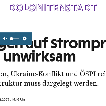
gen auf Strompr
Unmute
Settings
h unwirksam
ion, Ukraine-Konflikt und ÖSPI rei
struktur muss dargelegt werden.
2.2023
, 15:16 Uhr