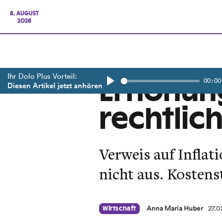
8. AUGUST
2026
Ihr Dolo Plus Vorteil:
00:00
Erhöhun
Diesen Artikel jetzt anhören
Play
rechtlic
Verweis auf Inflat
nicht aus. Kosten
Anna Maria Huber
27.0
Wirtschaft