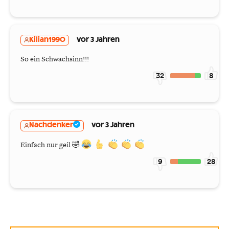
Kilian1990
vor 3 Jahren
So ein Schwachsinn!!!
32
8
Nachdenker
vor 3 Jahren
Einfach nur geil 🤣
9
28