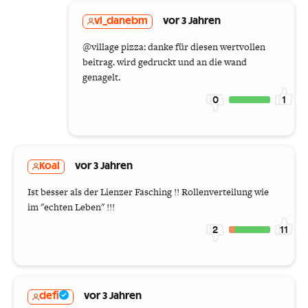
vl_danebm
vor 3 Jahren
@village pizza: danke für diesen wertvollen
beitrag. wird gedruckt und an die wand
genagelt.
0
1
Koal
vor 3 Jahren
Ist besser als der Lienzer Fasching !! Rollenverteilung wie
im "echten Leben" !!!
2
11
defi
vor 3 Jahren