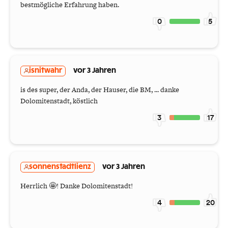
bestmögliche Erfahrung haben.
0
5
isnitwahr
vor 3 Jahren
is des super, der Anda, der Hauser, die BM, ... danke
Dolomitenstadt, köstlich
3
17
sonnenstadtlienz
vor 3 Jahren
Herrlich 🤩! Danke Dolomitenstadt!
4
20