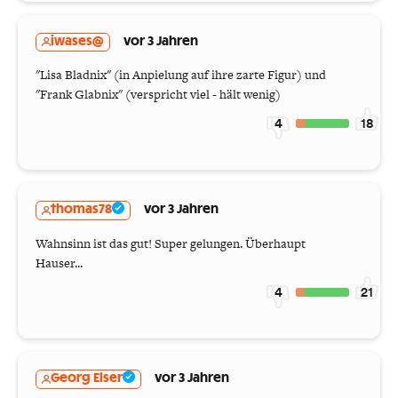
iwases@
vor 3 Jahren
"Lisa Bladnix" (in Anpielung auf ihre zarte Figur) und
"Frank Glabnix" (verspricht viel - hält wenig)
4
18
thomas78
vor 3 Jahren
Wahnsinn ist das gut! Super gelungen. Überhaupt
Hauser...
4
21
Georg Elser
vor 3 Jahren