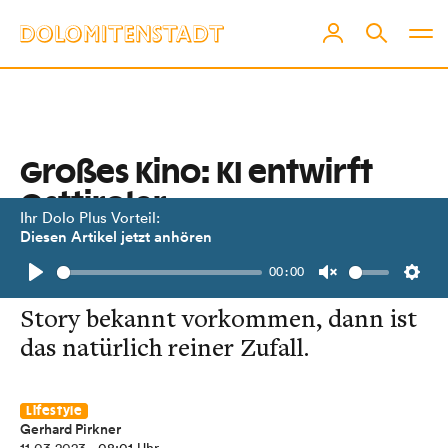
Großes Kino: KI entwirft
Osttiroler
Ihr Dolo Plus Vorteil:
Leinwandhelden!
Diesen Artikel jetzt anhören
00:00
Wenn Ihnen die Gesichter in dieser
Play
Unmute
Setti
Story bekannt vorkommen, dann ist
das natürlich reiner Zufall.
Lifestyle
Gerhard Pirkner