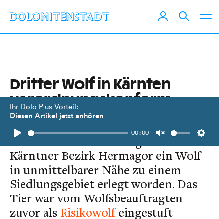
Dritter Wolf in Kärnten
verordnungskonform
Ihr Dolo Plus Vorteil:
erlegt
Diesen Artikel jetzt anhören
00:00
In der Nacht auf Montag ist im
Play
Unmute
Setti
Kärntner Bezirk Hermagor ein Wolf
in unmittelbarer Nähe zu einem
Siedlungsgebiet erlegt worden. Das
Tier war vom Wolfsbeauftragten
zuvor als
Risikowolf
eingestuft