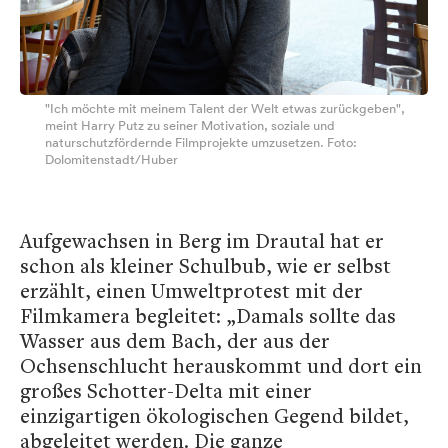
"Ich möchte mit meinem Talent der Welt etwas zurückgeben",
meint Harry Putz zu seiner Motivation, soziale und
naturschutzfördernde Filmprojekte umzusetzen. Foto:
Dolomitenstadt/Huber
Aufgewachsen in Berg im Drautal hat er
schon als kleiner Schulbub, wie er selbst
erzählt, einen Umweltprotest mit der
Filmkamera begleitet: „Damals sollte das
Wasser aus dem Bach, der aus der
Ochsenschlucht herauskommt und dort ein
großes Schotter-Delta mit einer
einzigartigen ökologischen Gegend bildet,
abgeleitet werden. Die ganze