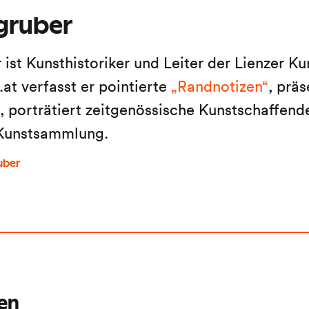
ngruber
 ist Kunsthistoriker und Leiter der Lienzer Ku
at verfasst er pointierte
„Randnotizen“
, präs
 porträtiert zeitgenössische Kunstschaffende
-Kunstsammlung.
uber
ren