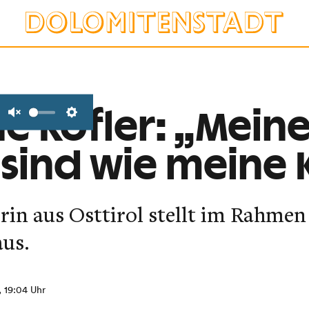
e Kofler: „Mein
Unmute
Settings
 sind wie meine 
rin aus Osttirol stellt im Rahmen
aus.
, 19:04 Uhr