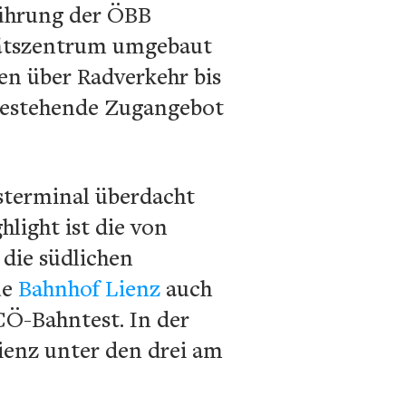
führung der ÖBB
itätszentrum umgebaut
en über Radverkehr bis
bestehende Zugangebot
sterminal überdacht
hlight ist die von
 die südlichen
ue
Bahnhof Lienz
auch
CÖ-Bahntest. In der
ienz unter den drei am