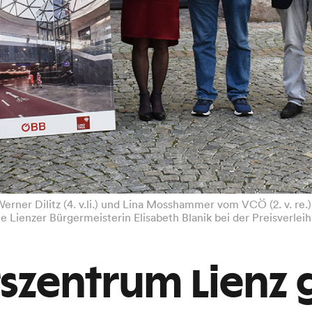
rner Dilitz (4. v.li.) und Lina Mosshammer vom VCÖ (2. v. re.
 Lienzer Bürgermeisterin Elisabeth Blanik bei der Preisverlei
tszentrum Lienz