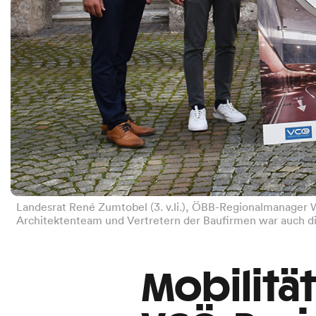
Landesrat René Zumtobel (3. v.li.), ÖBB-Regionalmanager We
Architektenteam und Vertretern der Baufirmen war auch die
Mobilitä