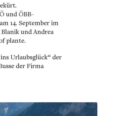
ekürt.
CÖ und ÖBB-
 am 14. September im
h Blanik und Andrea
f plante.
 ins Urlaubsglück“ der
Busse der Firma