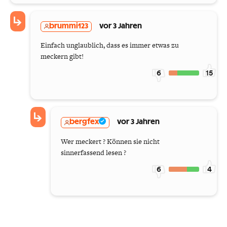
brummi123
vor 3 Jahren
Einfach unglaublich, dass es immer etwas zu
meckern gibt!
6
15
bergfex
vor 3 Jahren
Wer meckert ? Können sie nicht
sinnerfassend lesen ?
6
4