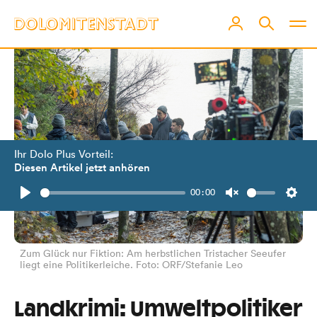
Ihr Dolo Plus Vorteil:
Diesen Artikel jetzt anhören
00:00
Play
Unmute
Setti
Zum Glück nur Fiktion: Am herbstlichen Tristacher Seeufer
liegt eine Politikerleiche. Foto: ORF/Stefanie Leo
Landkrimi: Umweltpolitiker