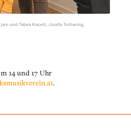
irjam und Tabea Kacetl, Josefa Tscharnig,
um 14 und 17 Uhr
lksmusikverein.at
.