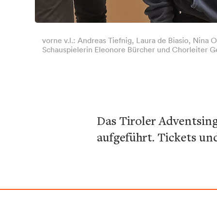
vorne v.l.: Andreas Tiefnig, Laura de Biasio, Nina
Schauspielerin Eleonore Bürcher und Chorleiter G
Das Tiroler Adventsin
aufgeführt. Tickets u