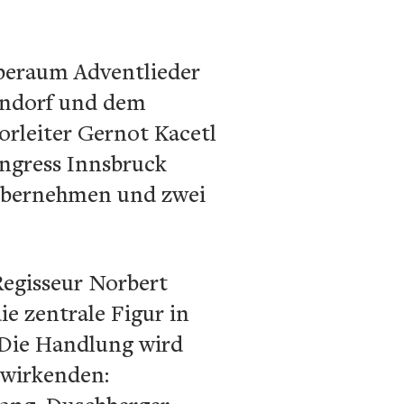
beraum Adventlieder
endorf und dem
orleiter Gernot Kacetl
ongress Innsbruck
n übernehmen und zwei
Regisseur Norbert
ie zentrale Figur in
 Die Handlung wird
twirkenden: