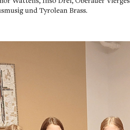
Wattens, Inso Drei, Oberauer Vierges
smusig und Tyrolean Brass.