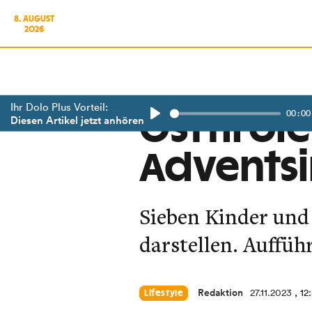
8. AUGUST
2026
Ihr Dolo Plus Vorteil:
00:00
Osttirole
Diesen Artikel jetzt anhören
Play
Advents
Sieben Kinder und
darstellen. Auffü
Redaktion
27.11.2023
, 12
Lifestyle