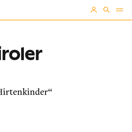
iroler
Hirtenkinder“