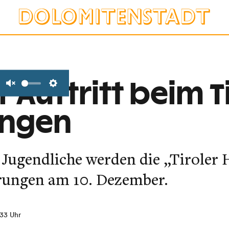
r Auftritt beim T
Unmute
Settings
ingen
 Jugendliche werden die „Tiroler 
hrungen am 10. Dezember.
:33 Uhr