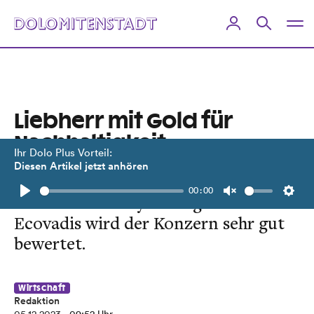
Liebherr mit Gold für
Nachhaltigkeit
Ihr Dolo Plus Vorteil:
ausgezeichnet
Diesen Artikel jetzt anhören
00:00
Im Sustainability-Rating von
Play
Unmute
Setti
Ecovadis wird der Konzern sehr gut
bewertet.
Wirtschaft
Redaktion