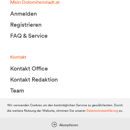
Mein Dolomitenstadt.at
Anmelden
Registrieren
FAQ & Service
Kontakt
Kontakt Office
Kontakt Redaktion
Team
Wir verwenden Cookies um den bestmöglichen Service zu gewährleisten. Durch
die weitere Nutzung der Website, stimmen Sie unserer
Datenschutzerklärung
zu.
© 2010-2026 Dolomitenstadt.at
Dolomitenstadt Media KG, Dolomitenstraße 1 / 7. Stock, 9900 Lienz,
Tel.:
04852 700500
Akzeptieren