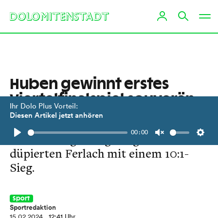
Huben gewinnt erstes
Viertelfinalspiel souverän
Ihr Dolo Plus Vorteil:
Diesen Artikel jetzt anhören
Die Eisbären zeigten im Playoff am
00:00
Valentinstag wenig Mitgefühl und
Play
Unmute
Setti
düpierten Ferlach mit einem 10:1-
Sieg.
Sport
Sportredaktion
15.02.2024
, 12:41 Uhr