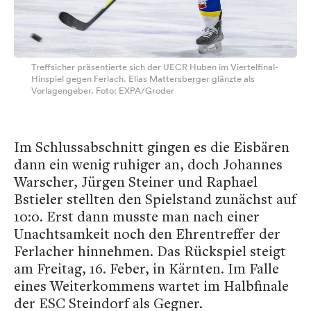
Treffsicher präsentierte sich der UECR Huben im Viertelfinal-
Hinspiel gegen Ferlach. Elias Mattersberger glänzte als
Vorlagengeber. Foto: EXPA/Groder
Im Schlussabschnitt gingen es die Eisbären
dann ein wenig ruhiger an, doch Johannes
Warscher, Jürgen Steiner und Raphael
Bstieler stellten den Spielstand zunächst auf
10:0. Erst dann musste man nach einer
Unachtsamkeit noch den Ehrentreffer der
Ferlacher hinnehmen. Das Rückspiel steigt
am Freitag, 16. Feber, in Kärnten. Im Falle
eines Weiterkommens wartet im Halbfinale
der ESC Steindorf als Gegner.