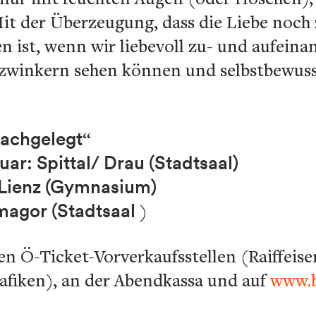
t der Überzeugung, dass die Liebe noch z
 ist, wenn wir liebevoll zu- und aufeinan
zwinkern sehen können und selbstbewus
lachgelegt
“
ar: Spittal/ Drau (Stadtsaal)
: Lienz (Gymnasium)
rmagor (Stadtsaal
)
llen Ö-Ticket-Vorverkaufsstellen (Raiffei
afiken), an der Abendkassa und auf
www.b