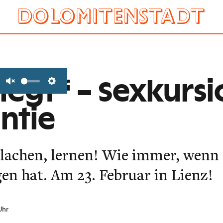
legt“ – Sexkursi
Unmute
Settings
ntie
 lachen, lernen! Wie immer, wenn
gen hat. Am 23. Februar in Lienz!
Uhr