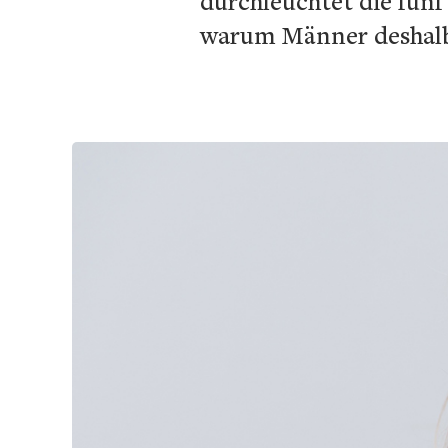
durchleuchtet die fün
warum Männer deshalb 