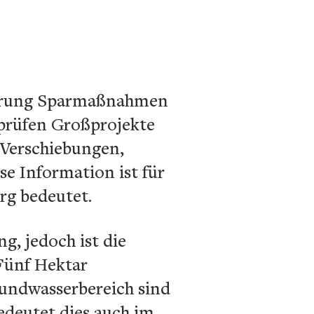
gierung Sparmaßnahmen
rprüfen Großprojekte
 Verschiebungen,
e Information ist für
urg bedeutet.
, jedoch ist die
 Fünf Hektar
rundwasserbereich sind
edeutet dies auch im