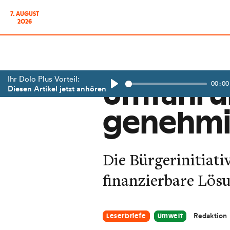
7. AUGUST
2026
Ihr Dolo Plus Vorteil:
00:00
Umfahrun
Diesen Artikel jetzt anhören
Play
genehmig
Die Bürgerinitiat
finanzierbare Lösu
Redaktion
Leserbriefe
Umwelt