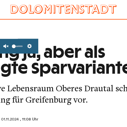
g ja, aber als
Unmute
Settings
te Sparvariant
ive Lebensraum Oberes Drautal sch
ng für Greifenburg vor.
01.11.2024
, 11:08 Uhr