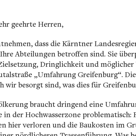
ehr geehrte Herren,
 entnehmen, dass die Kärntner Landesre
Ihre Abteilungen betroffen sind. Sie übe
Zielsetzung, Dringlichkeit und möglicher
utalstraße „Umfahrung Greifenburg“. Dies
h wir besorgt sind, was dies für Greifenb
ölkerung braucht dringend eine Umfahrung
te in der Hochwasserzone problematisch:
en hier verloren und die Baukosten im G
 einer nördlicheren Trassenführung. Was b