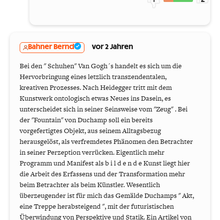
Bahner Bernd
vor 2 Jahren
Bei den " Schuhen" Van Gogh´s handelt es sich um die
Hervorbringung eines letzlich transzendentalen,
kreativen Prozesses. Nach Heidegger tritt mit dem
Kunstwerk ontologisch etwas Neues ins Dasein, es
unterscheidet sich in seiner Seinsweise vom "Zeug" . Bei
der "Fountain" von Duchamp soll ein bereits
vorgefertigtes Objekt, aus seinem Alltagsbezug
herausgelöst, als verfremdetes Phänomen den Betrachter
in seiner Perzeption verrücken. Eigentlich mehr
Programm und Manifest als b i l d e n d e Kunst liegt hier
die Arbeit des Erfassens und der Transformation mehr
beim Betrachter als beim Künstler. Wesentlich
überzeugender ist für mich das Gemälde Duchamps " Akt,
eine Treppe herabsteigend ", mit der futuristischen
Überwindung von Perspektive und Statik. Ein Artikel von