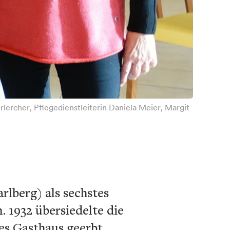
rlercher, Pflegedienstleiterin Daniela Meier, Margit
lberg) als sechstes
 1932 übersiedelte die
es Gasthaus geerbt.