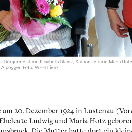
s: Bürgermeisterin Elisabeth Blanik, Stationsleiterin Maria Unte
a Alpögger. Foto: WPH Lienz
 am 20. Dezember 1924 in Lustenau (Vorar
Eheleute Ludwig und Maria Hotz geboren.
Innsbruck. Die Mutter hatte dort ein klein