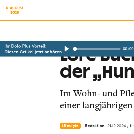
6. AUGUST
2026
Ihr Dolo Plus Vorteil:
00:00
Lore Buch
Diesen Artikel jetzt anhören
Play
der „Hun
Im Wohn- und Pfle
einer langjährigen
Redaktion
21.12.2024
, 1
Lifestyle