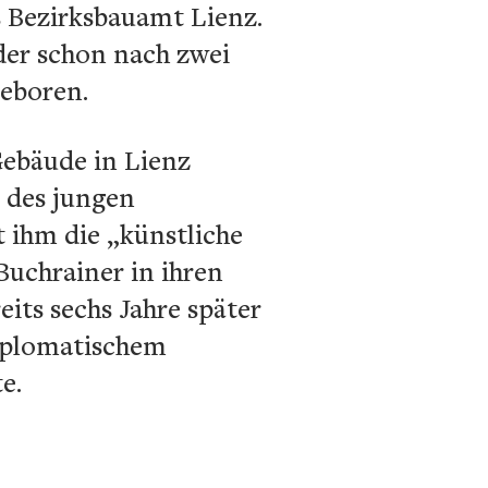
s Bezirksbauamt Lienz.
ider schon nach zwei
geboren.
 Gebäude in Lienz
e des jungen
t ihm die „künstliche
uchrainer in ihren
its sechs Jahre später
diplomatischem
e.