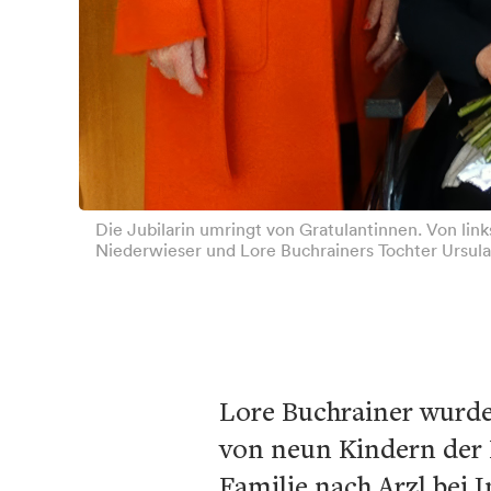
Die Jubilarin umringt von Gratulantinnen. Von link
Niederwieser und Lore Buchrainers Tochter Ursul
Lore Buchrainer wurde
von neun Kindern der 
Familie nach Arzl bei 