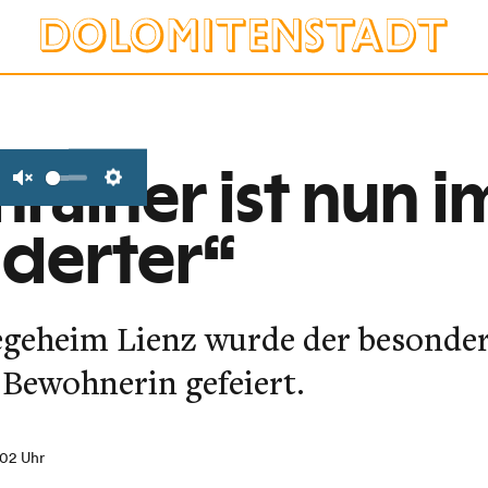
rainer ist nun i
Unmute
Settings
derter“
geheim Lienz wurde der besonder
 Bewohnerin gefeiert.
1:02 Uhr