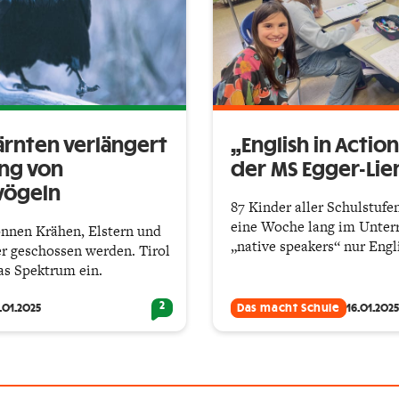
ärnten verlängert
„English in Actio
ng von
der MS Egger-Lie
vögeln
87 Kinder aller Schulstufe
eine Woche lang im Unterr
önnen Krähen, Elstern und
„native speakers“ nur Engl
r geschossen werden. Tirol
as Spektrum ein.
2
.01.2025
Das macht Schule
16.01.2025