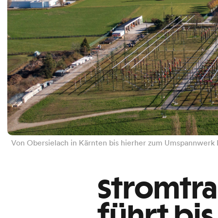
Von Obersielach in Kärnten bis hierher zum Umspannwerk 
Stromtra
führt bis