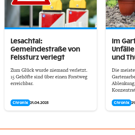
Lesachtal:
Im Gar
Gemeindestraße von
Unfäll
Felssturz verlegt
und Th
Zum Glück wurde niemand verletzt.
Die meiste
15 Gehöfte sind über einen Forstweg
Gartenarbe
erreichbar.
Ablenkung
Konzentrat
Chronik
21.04.2025
Chronik
2