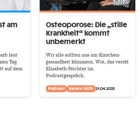
ist am
Osteoporose: Die „stille
Krankheit“ kommt
unbemerkt
arb laut
Wir alle sollten uns um Knochen­
inen Tag
gesundheit kümmern. Wie, das verrät
tt auf dem
Elisabeth Feichter im
Podcastgespräch.
Podcast
Reden hilft!
21.04.2025