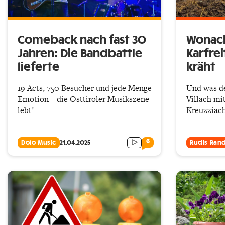
Comeback nach fast 30
Wonach
Jahren: Die Bandbattle
Karfrei
lieferte
kräht
19 Acts, 750 Besucher und jede Menge
Und was de
Emotion – die Osttiroler Musikszene
Villach mi
lebt!
Kreuzziach
6
Dolo Music
21.04.2025
Rudis Ran