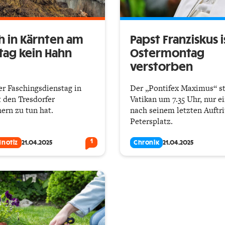
 in Kärnten am
Papst Franziskus 
tag kein Hahn
Ostermontag
verstorben
r Faschingsdienstag in
Der „Pontifex Maximus“ st
t den Tresdorfer
Vatikan um 7.35 Uhr, nur e
ern zu tun hat.
nach seinem letzten Auftri
Petersplatz.
1
dnotiz
21.04.2025
Chronik
21.04.2025