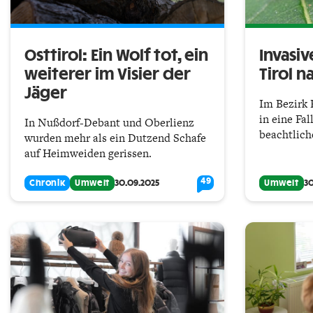
Osttirol: Ein Wolf tot, ein
Invasiv
weiterer im Visier der
Tirol 
Jäger
Im Bezirk 
in eine Fa
In Nußdorf-Debant und Oberlienz
beachtlich
wurden mehr als ein Dutzend Schafe
auf Heimweiden gerissen.
49
Chronik
Umwelt
30.09.2025
Umwelt
30