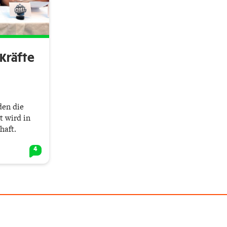
Kräfte
den die
t wird in
haft.
4