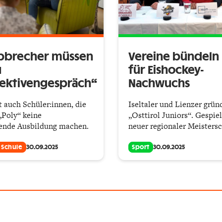
bbrecher müssen
Vereine bündeln 
u
für Eishockey-
ektivengespräch“
Nachwuchs
t auch Schüler:innen, die
Iseltaler und Lienzer grün
Poly“ keine
„Osttirol Juniors“. Gespiel
rende Ausbildung machen.
neuer regionaler Meistersc
 Schule
30.09.2025
Sport
30.09.2025