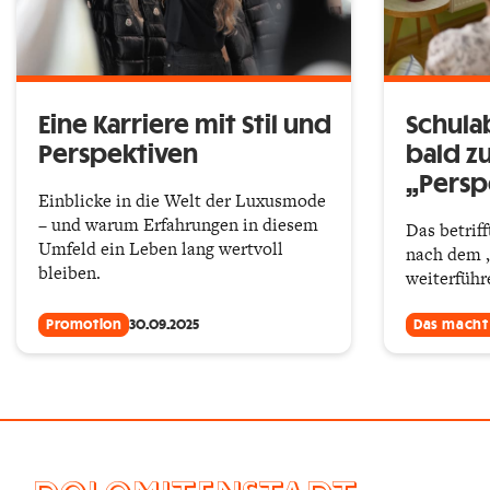
Eine Karriere mit Stil und
Schula
Perspektiven
bald z
„Persp
Einblicke in die Welt der Luxusmode
– und warum Erfahrungen in diesem
Das betriff
Umfeld ein Leben lang wertvoll
nach dem „
bleiben.
weiterfüh
Promotion
30.09.2025
Das macht