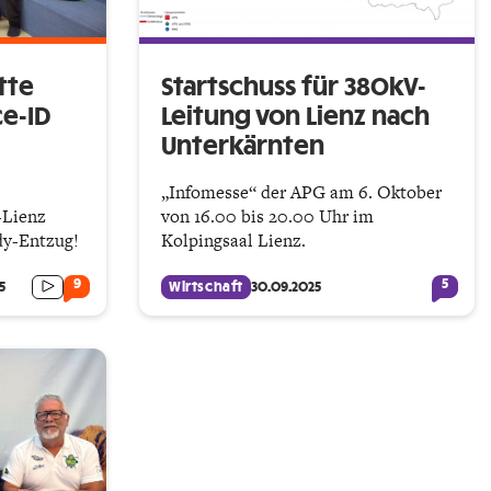
tte
Startschuss für 380kV-
ce-ID
Leitung von Lienz nach
Unterkärnten
„Infomesse“ der APG am 6. Oktober
-Lienz
von 16.00 bis 20.00 Uhr im
dy-Entzug!
Kolpingsaal Lienz.
9
5
5
Wirtschaft
30.09.2025