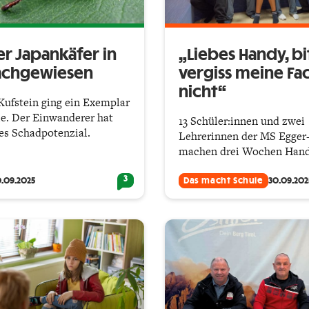
er Japankäfer in
„Liebes Handy, bi
nachgewiesen
vergiss meine Fa
nicht“
Kufstein ging ein Exemplar
lle. Der Einwanderer hat
13 Schüler:innen und zwei
es Schadpotenzial.
Lehrerinnen der MS Egger
machen drei Wochen Han
3
.09.2025
Das macht Schule
30.09.202